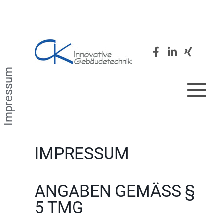
Filtration
Zertifikate
Desinfektion
Presse
Impressum
Hydraulischen Abgleich
Monitoring
IMPRESSUM
Kalkbehandlung
ANGABEN GEMÄSS § 5
TMG